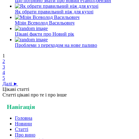
Що потрібно знати про новий етанол-бензин
Як обрати правильний ніж для кухні
Мізін Всеволод Васильович
Цікаві факти про Новий рік
Проблеми з переходом на нове паливо
1
2
3
4
5
Далі ►
Цікаві статті
Статті цікаві про те і про інше
Навігація
Головна
Новини
Статті
Про вино