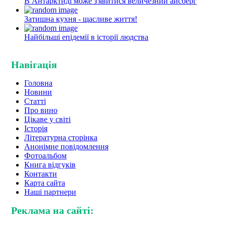
В Антарктиді може з'явитися величезний айсберг
Затишна кухня - щасливе життя!
Найбільші епідемії в історії людства
Навігація
Головна
Новини
Статті
Про вино
Цікаве у світі
Історія
Літературна сторінка
Анонімне повідомлення
Фотоальбом
Книга відгуків
Контакти
Карта сайта
Наші партнери
Реклама на сайті: